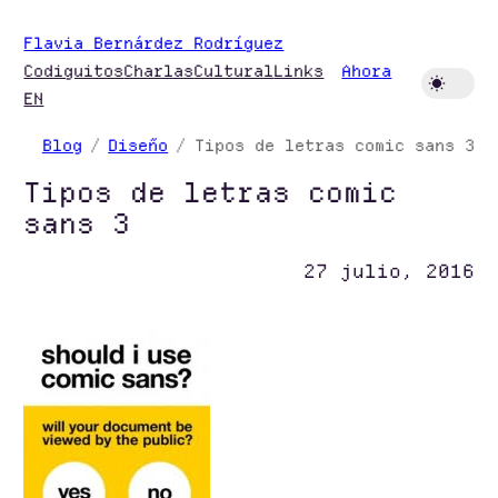
Saltar
Flavia Bernárdez Rodríguez
al
Codiguitos
Charlas
Cultural
Links
Ahora
contenido
EN
Blog
Diseño
Tipos de letras comic sans 3
Tipos de letras comic
sans 3
27 julio, 2016