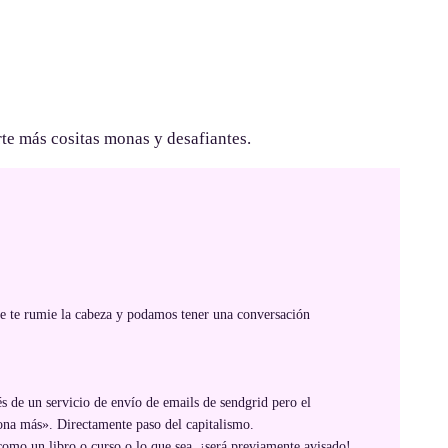
te más cositas monas y desafiantes.
ue te rumie la cabeza y podamos tener una conversación
és de un servicio de envío de emails de sendgrid pero el
ona más». Directamente paso del capitalismo.
como un libro o curso o lo que sea, ¡será previamente avisado!