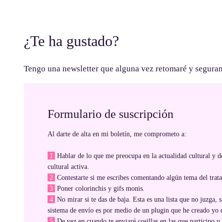
¿Te ha gustado?
Tengo una newsletter que alguna vez retomaré y segurame
Formulario de suscripción
Al darte de alta en mi boletín, me comprometo a:
1
Hablar de lo que me preocupa en la actualidad cultural y d
cultural activa.
2
Contestarte si me escribes comentando algún tema del trata
3
Poner colorinchis y gifs monis.
4
No mirar si te das de baja. Esta es una lista que no juzga,
sistema de envío es por medio de un plugin que he creado yo
5
De vez en cuando te enviaré cosillas en las que participo u