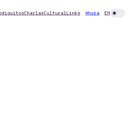
odiguitos
Charlas
Cultural
Links
Ahora
EN