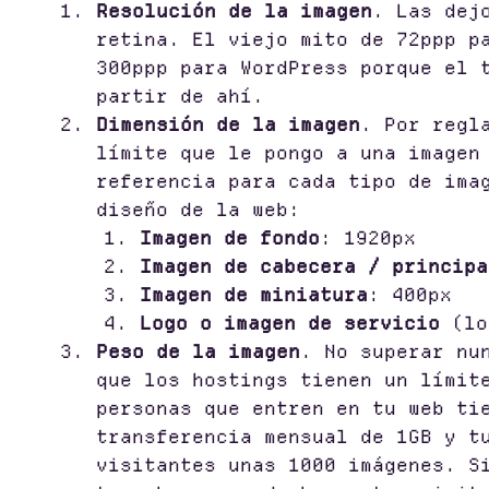
Resolución de la imagen
. Las dej
retina. El viejo mito de 72ppp p
300ppp para WordPress porque el 
partir de ahí.
Dimensión de la imagen
. Por regl
límite que le pongo a una imagen
referencia para cada tipo de ima
diseño de la web:
Imagen de fondo
: 1920px
Imagen de cabecera / principa
Imagen de miniatura
: 400px
Logo o imagen de servicio
(lo
Peso de la imagen
. No superar nu
que los hostings tienen un límit
personas que entren en tu web ti
transferencia mensual de 1GB y t
visitantes unas 1000 imágenes. S