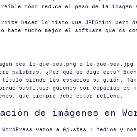
creíble cómo reduce el peso de la imagen 
ermite hacer lo mismo que JPEGmini pero d
lo hace mucho mejor el software que os co
agen sea lo-que-sea.png o lo-que-sea.jpg.
tre palabras. ¿Por qué os digo esto? Buen
 título siendo los espacios su guión. Tam
orque sustituir guiones por espacios es m
enes, que siempre debe estar relleno.
ación de imágenes en Wo
 WordPress vamos a Ajustes > Medios y nos