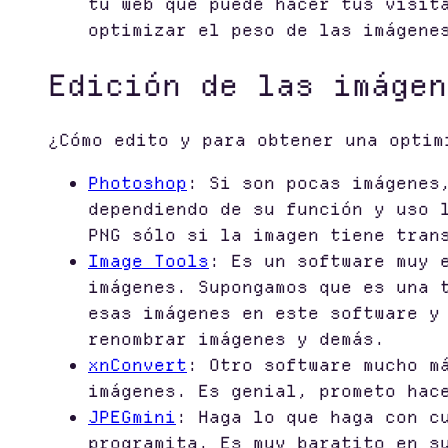
tu web que puede hacer tus visit
optimizar el peso de las imágene
Edición de las imágen
¿Cómo edito y para obtener una optim
Photoshop
: Si son pocas imágenes
dependiendo de su función y uso 
PNG sólo si la imagen tiene tran
Image Tools
: Es un software muy 
imágenes. Supongamos que es una 
esas imágenes en este software y
renombrar imágenes y demás.
xnConvert
: Otro software mucho m
imágenes. Es genial, prometo hac
JPEGmini
: Haga lo que haga con c
programita. Es muy baratito en s