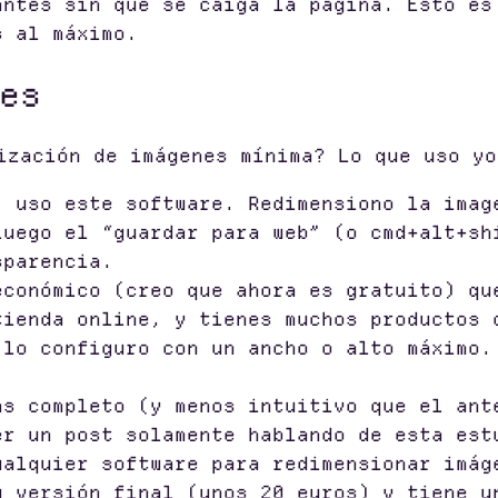
antes sin que se caiga la página. Esto es
s al máximo.
es
ización de imágenes mínima? Lo que uso yo
, uso este software. Redimensiono la imag
luego el “guardar para web” (o cmd+alt+sh
sparencia.
económico (creo que ahora es gratuito) qu
tienda online, y tienes muchos productos 
 lo configuro con un ancho o alto máximo.
ás completo (y menos intuitivo que el ant
er un post solamente hablando de esta est
ualquier software para redimensionar imág
u versión final (unos 20 euros) y tiene u