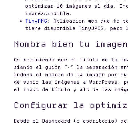
optimizar 10 imágenes al día. In
imprescindible.
TinyPNG
: Aplicación web que te p
tiene disponible TinyJPEG, pero 
Nombra bien tu imagen
Os recomiendo que el título de la im
siendo el guión “-” la separación en
indexa el nombre de la imagen por su
de subir las imágenes a WordPress, p
el input de título y alt de las imág
Configurar la optimiz
Desde el Dashboard (o escritorio) de