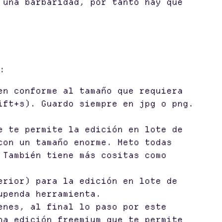
 una barbaridad, por tanto hay que
:
en conforme al tamaño que requiera
ift+s). Guardo siempre en jpg o png.
e te permite la edición en lote de
con un tamaño enorme. Meto todas
 También tiene más cositas como
erior) para la edición en lote de
upenda herramienta.
enes, al final lo paso por este
na edición freemium que te permite