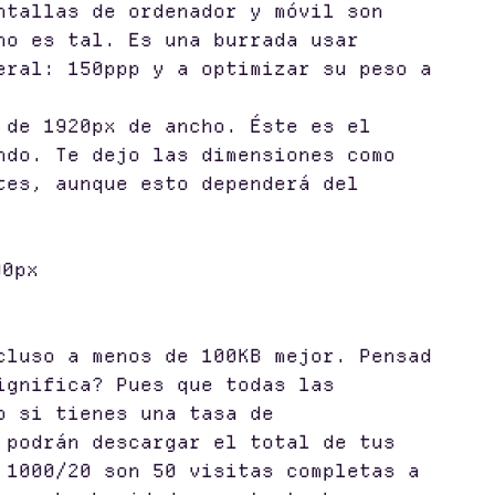
ntallas de ordenador y móvil son
no es tal. Es una burrada usar
eral: 150ppp y a optimizar su peso a
 de 1920px de ancho. Éste es el
ndo. Te dejo las dimensiones como
tes, aunque esto dependerá del
00px
cluso a menos de 100KB mejor. Pensad
ignifica? Pues que todas las
o si tienes una tasa de
 podrán descargar el total de tus
 1000/20 son 50 visitas completas a