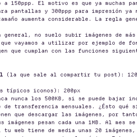
o a 150ppp. El motivo es que ya muchas pa
ara pantallas y 300ppp para impresión ya 
tamaño aumenta considerable. La regla gen
a general, no suelo subir imágenes de más
 que vayamos a utilizar por ejemplo de fo
gen que cumplan con las funciones siguien
l
(la que sale al compartir tu post): 12
s típicos iconos): 200px
nca nunca los 500KB, si se puede bajar in
e de transferencia mensuales. ¿Ésto qué s
enen que descargar las imágenes, por tant
us imágenes pesan cada una 1MB. Al mes se
i tu web tiene de media unas 20 imágenes,