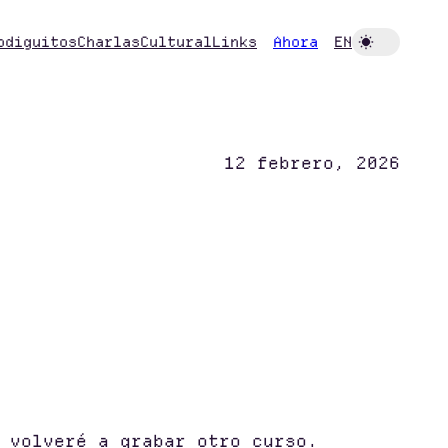
odiguitos
Charlas
Cultural
Links
Ahora
EN
12 febrero, 2026
 volveré a grabar otro curso.