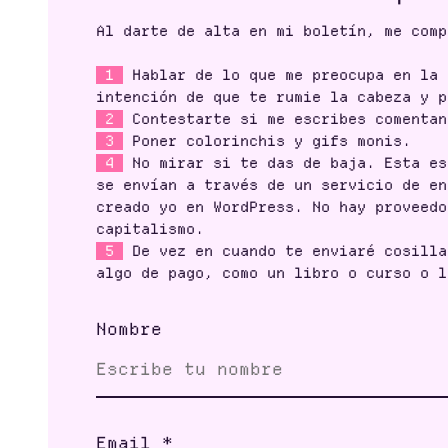
Al darte de alta en mi boletín, me comp
1
Hablar de lo que me preocupa en la 
intención de que te rumie la cabeza y p
2
Contestarte si me escribes comentan
3
Poner colorinchis y gifs monis.
4
No mirar si te das de baja. Esta es
se envían a través de un servicio de en
creado yo en WordPress. No hay proveedo
capitalismo.
5
De vez en cuando te enviaré cosilla
algo de pago, como un libro o curso o l
Nombre
Email
*