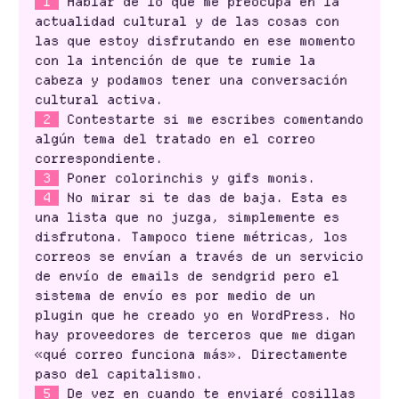
1
Hablar de lo que me preocupa en la
actualidad cultural y de las cosas con
las que estoy disfrutando en ese momento
con la intención de que te rumie la
cabeza y podamos tener una conversación
cultural activa.
2
Contestarte si me escribes comentando
algún tema del tratado en el correo
correspondiente.
3
Poner colorinchis y gifs monis.
4
No mirar si te das de baja. Esta es
una lista que no juzga, simplemente es
disfrutona. Tampoco tiene métricas, los
correos se envían a través de un servicio
de envío de emails de sendgrid pero el
sistema de envío es por medio de un
plugin que he creado yo en WordPress. No
hay proveedores de terceros que me digan
«qué correo funciona más». Directamente
paso del capitalismo.
5
De vez en cuando te enviaré cosillas