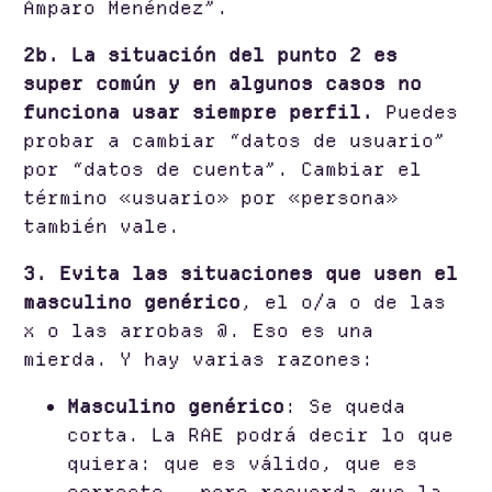
Amparo Menéndez”.
2b. La situación del punto 2 es
super común y en algunos casos no
funciona usar siempre perfil.
Puedes
probar a cambiar “datos de usuario”
por “datos de cuenta”. Cambiar el
término «usuario» por «persona»
también vale.
3. Evita las situaciones que usen el
masculino genérico
, el o/a o de las
x o las arrobas @. Eso es una
mierda. Y hay varias razones:
Masculino genérico
: Se queda
corta. La RAE podrá decir lo que
quiera: que es válido, que es
correcto…, pero recuerda que la