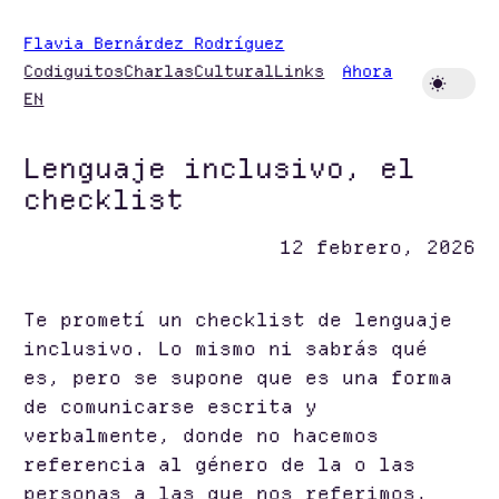
Saltar
Flavia Bernárdez Rodríguez
al
Codiguitos
Charlas
Cultural
Links
Ahora
contenido
EN
Lenguaje inclusivo, el
checklist
12 febrero, 2026
Te prometí un checklist de lenguaje
inclusivo. Lo mismo ni sabrás qué
es, pero se supone que es una forma
de comunicarse escrita y
verbalmente, donde no hacemos
referencia al género de la o las
personas a las que nos referimos.