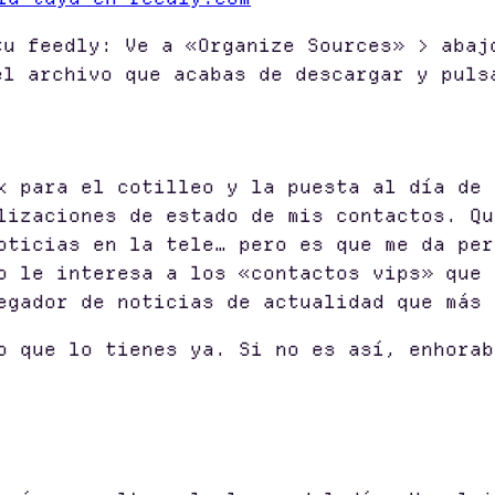
u feedly: Ve a «Organize Sources» > abaj
el archivo que acabas de descargar y puls
k para el cotilleo y la puesta al día de 
lizaciones de estado de mis contactos. Qu
oticias en la tele… pero es que me da per
o le interesa a los «contactos vips» que 
egador de noticias de actualidad que más 
o que lo tienes ya. Si no es así, enhorab