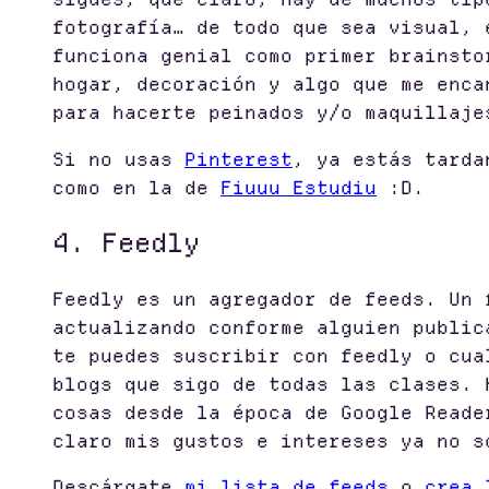
fotografía… de todo que sea visual, 
funciona genial como primer brainsto
hogar, decoración y algo que me enca
para hacerte peinados y/o maquillaje
Si no usas
Pinterest
, ya estás tarda
como en la de
Fiuuu Estudiu
:D.
4. Feedly
Feedly es un agregador de feeds. Un 
actualizando conforme alguien public
te puedes suscribir con feedly o cua
blogs que sigo de todas las clases. 
cosas desde la época de Google Reade
claro mis gustos e intereses ya no s
Descárgate
mi lista de feeds
o
crea 