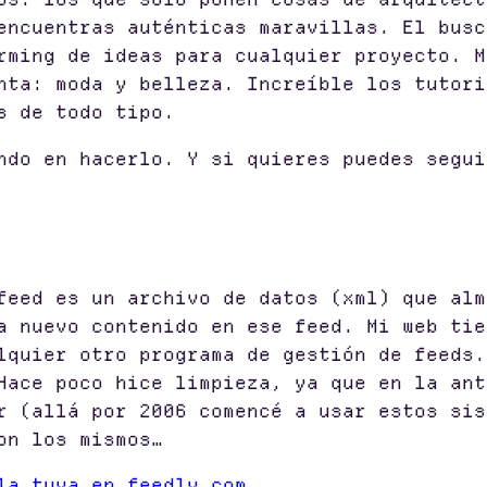
encuentras auténticas maravillas. El busc
rming de ideas para cualquier proyecto. M
nta: moda y belleza. Increíble los tutori
s de todo tipo.
ndo en hacerlo. Y si quieres puedes segu
feed es un archivo de datos (xml) que alm
a nuevo contenido en ese feed. Mi web tie
lquier otro programa de gestión de feeds.
Hace poco hice limpieza, ya que en la ant
r (allá por 2006 comencé a usar estos sis
on los mismos…
la tuya en feedly.com