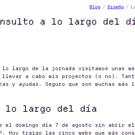
Blog
Diseño
L
nsulto a lo largo del d
 lo largo de la jornada visitamos unas we
 llevar a cabo mis proyectos (o no). Tant
tas y ayudas. Seguro que son muchas más l
 lo largo del día
e el domingo día 7 de agosto sin abrir el
P. Hoy traigo las cinco webs que más cons