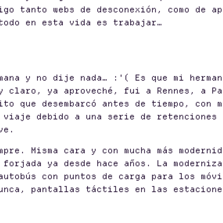
igo tanto webs de desconexión, como de ap
todo en esta vida es trabajar…
mana y no dije nada… :'( Es que mi herman
y claro, ya aproveché, fui a Rennes, a Pa
ito que desembarcó antes de tiempo, con m
 viaje debido a una serie de retenciones 
ve.
mpre. Misma cara y con mucha más modernid
 forjada ya desde hace años. La moderniza
autobús con puntos de carga para los móvi
unca, pantallas táctiles en las estacione