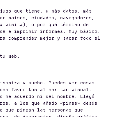
jugo que tiene. A más datos, más
or países, ciudades, navegadores,
a visita), o por qué término de
os e imprimir informes. Muy básico.
a comprender mejor y sacar todo el
tu web.
inspira y mucho. Puedes ver cosas
ces favoritos al ser tan visual.
o me acuerdo ni del nombre. Llegó
ros, a los que añado «pines» desde
o que pinean las personas que
ura, de decoración, diseño gráfico,