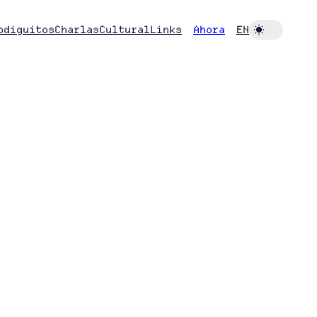
odiguitos
Charlas
Cultural
Links
Ahora
EN