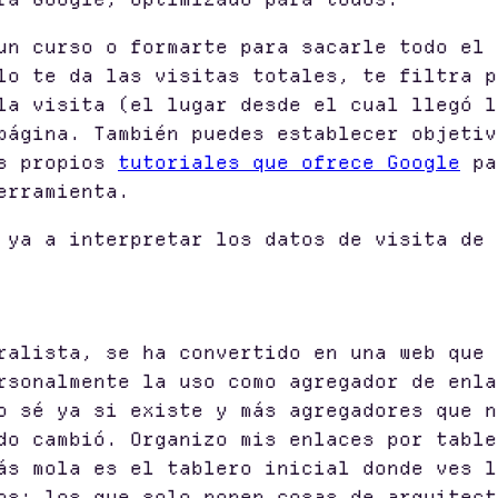
un curso o formarte para sacarle todo el 
lo te da las visitas totales, te filtra p
la visita (el lugar desde el cual llegó l
página. También puedes establecer objetiv
s propios
tutoriales que ofrece Google
par
erramienta.
ya a interpretar los datos de visita de 
ralista, se ha convertido en una web que 
rsonalmente la uso como agregador de enla
o sé ya si existe y más agregadores que n
do cambió. Organizo mis enlaces por table
ás mola es el tablero inicial donde ves l
os: los que solo ponen cosas de arquitect