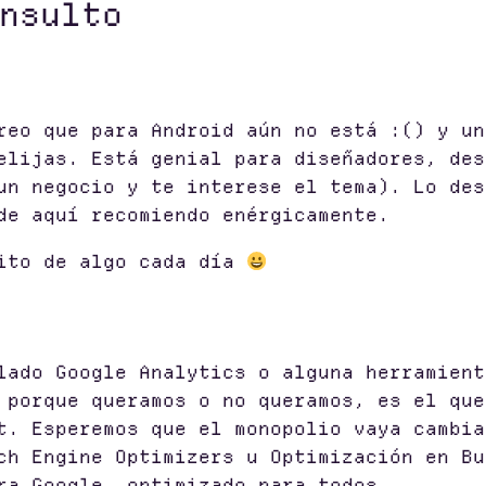
nsulto
reo que para Android aún no está :() y un
elijas. Está genial para diseñadores, des
 un negocio y te interese el tema). Lo de
de aquí recomiendo enérgicamente.
ito de algo cada día
lado Google Analytics o alguna herramient
 porque queramos o no queramos, es el que
t. Esperemos que el monopolio vaya cambia
ch Engine Optimizers u Optimización en Bu
ra Google, optimizado para todos.