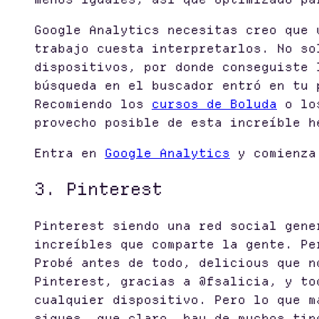
Google Analytics necesitas creo que 
trabajo cuesta interpretarlos. No so
dispositivos, por donde conseguiste 
búsqueda en el buscador entró en tu 
Recomiendo los
cursos de Boluda
o lo
provecho posible de esta increíble h
Entra en
Google Analytics
y comienza 
3. Pinterest
Pinterest siendo una red social gene
increíbles que comparte la gente. Pe
Probé antes de todo, delicious que n
Pinterest, gracias a @fsalicia, y to
cualquier dispositivo. Pero lo que m
sigues, que claro, hay de muchos tip