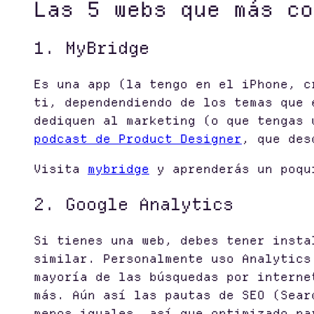
Las 5 webs que más co
1. MyBridge
Es una app (la tengo en el iPhone, c
ti, dependendiendo de los temas que 
dediquen al marketing (o que tengas
podcast de Product Designer
, que des
Visita
mybridge
y aprenderás un poqu
2. Google Analytics
Si tienes una web, debes tener insta
similar. Personalmente uso Analytics
mayoría de las búsquedas por interne
más. Aún así las pautas de SEO (Sear
menos iguales, así que optimizado pa