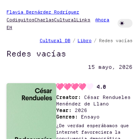
Saltar
Flavia Bernárdez Rodríguez
al
Codiguitos
Charlas
Cultural
Links
Ahora
contenido
EN
Cultural DB
Libro
Redes vacías
Redes vacías
15 mayo, 2026
4.0
Creator:
César Rendueles
Menéndez de Llano
Year:
2026
Genres:
Ensayo
¿De verdad esperábamos que
internet favoreciera la
convivencia democrática