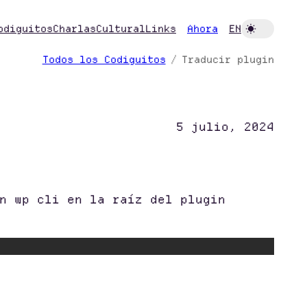
odiguitos
Charlas
Cultural
Links
Ahora
EN
Todos los Codiguitos
Traducir plugin
5 julio, 2024
n wp cli en la raíz del plugin