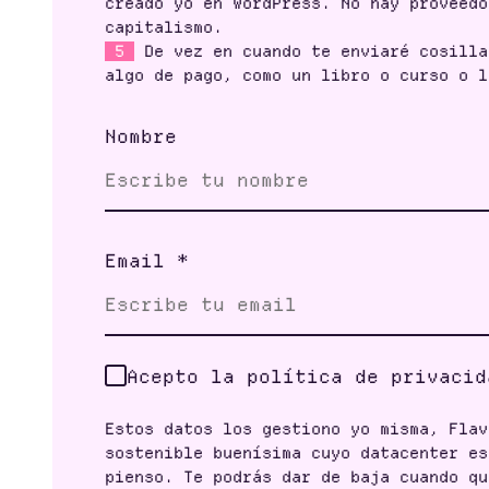
creado yo en WordPress. No hay proveedo
capitalismo.
5
De vez en cuando te enviaré cosilla
algo de pago, como un libro o curso o l
Nombre
Email
*
Acepto la política de privacid
Estos datos los gestiono yo misma, Flav
sostenible buenísima cuyo datacenter es
pienso. Te podrás dar de baja cuando qu