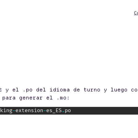
C
t y el .po del idioma de turno y luego co
 para generar el .mo:
king
-
extension
-
es_ES
.
po