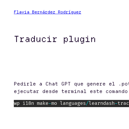
Saltar
Flavia Bernárdez Rodríguez
al
contenido
Traducir plugin
Pedirle a Chat GPT que genere el .po
ejecutar desde terminal este comando
wp i18n make
-
mo languages
/
learndash
-
trac