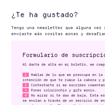
¿Te ha gustado?
Tengo una newsletter que alguna vez 
enviarte más cositas monas y desafia
Formulario de suscripci
Al darte de alta en mi boletín, me comp
1
Hablar de lo que me preocupa en la 
intención de que te rumie la cabeza y p
2
Contestarte si me escribes comentan
3
Poner colorinchis y gifs monis.
4
No mirar si te das de baja. Esta es
se envían a través de un servicio de en