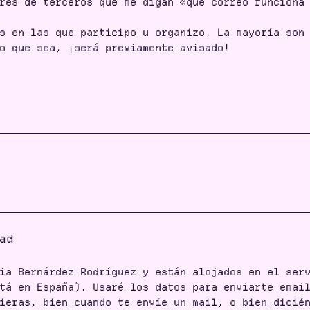
res de terceros que me digan «qué correo funciona
s en las que participo u organizo. La mayoría son 
o que sea, ¡será previamente avisado!
ad
ia Bernárdez Rodríguez y están alojados en el ser
tá en España). Usaré los datos para enviarte emai
ieras, bien cuando te envíe un mail, o bien dicié