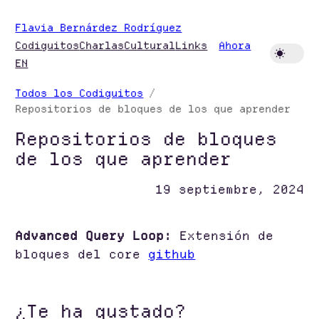
Saltar
Flavia Bernárdez Rodríguez
al
Codiguitos
Charlas
Cultural
Links
Ahora
contenido
EN
Todos los Codiguitos
Repositorios de bloques de los que aprender
Repositorios de bloques
de los que aprender
19 septiembre, 2024
Advanced Query Loop:
Extensión de
bloques del core
github
¿Te ha gustado?