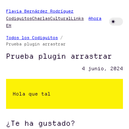
Saltar
Flavia Bernárdez Rodríguez
al
Codiguitos
Charlas
Cultural
Links
Ahora
contenido
EN
Todos los Codiguitos
Prueba plugin arrastrar
Prueba plugin arrastrar
4 junio, 2024
Hola que tal
¿Te ha gustado?