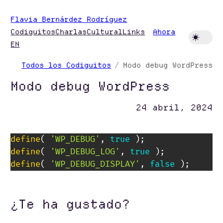
Saltar
Flavia Bernárdez Rodríguez
al
Codiguitos
Charlas
Cultural
Links
Ahora
contenido
EN
Todos los Codiguitos
Modo debug WordPress
Modo debug WordPress
24 abril, 2024
define
(
'WP_DEBUG'
,
true
)
;
define
(
'WP_DEBUG_LOG'
,
true
)
;
define
(
'WP_DEBUG_DISPLAY'
,
false
)
;
¿Te ha gustado?